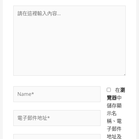
請
在
這
裡
輸
入
內
容...
Name*
在
瀏
覽器
中
儲存顯
示名
電
稱、電
子
子郵件
郵
地址及
件
網