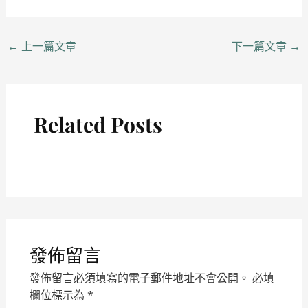
←
上一篇文章
下一篇文章
→
Related Posts
發佈留言
發佈留言必須填寫的電子郵件地址不會公開。
必填
欄位標示為
*