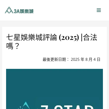
跳
至
Mai
主
要
Men
內
容
七星娛樂城評論 (2025) |合法
嗎？
最後更新日期： 2025 年 8 月 4 日