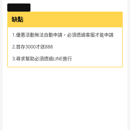
缺點
1.優惠活動無法自動申請，必須透過客服才能申請
2.首存3000才送888
3.尋求幫助必須透過LINE進行
簡介
付款方式
遊戲
客服系統