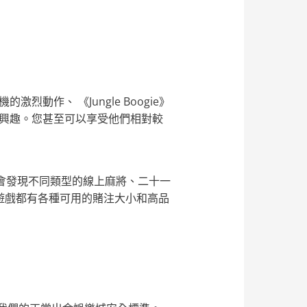
動作、 《Jungle Boogie》
的興趣。您甚至可以享受他們相對較
會發現不同類型的線上麻將、二十一
遊戲都有各種可用的賭注大小和高品