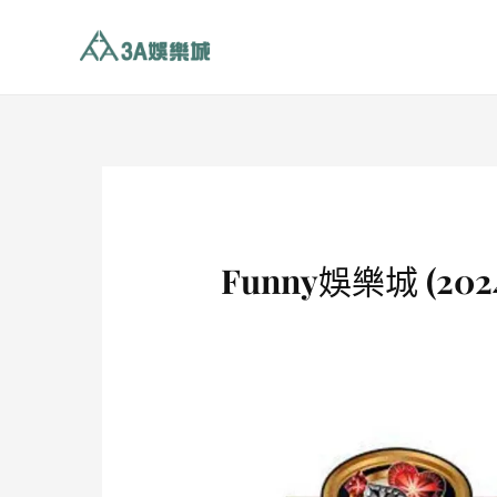
跳
至
主
要
內
容
Funny娛樂城 (2