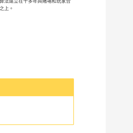
算法建立在十多年與賭場和玩家合
之上。