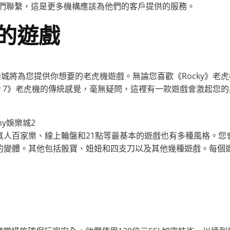
們聯繫，這是更多機構應該為他們的客戶提供的服務。
城的遊戲
城將為您提供你想要的老虎機遊戲。無論您喜歡《Rocky》老虎機的激烈
zy 7》老虎機的傳統感覺，毫無疑問，這裡有一款遊戲會激起您
真人百家樂、線上輪盤和21點等最基本的遊戲也有多種風格。您
的變體。其他包括骰寶、妞妞和四支刀以及其他幾種遊戲。每個