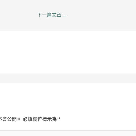
下一篇文章
→
不會公開。
必填欄位標示為
*