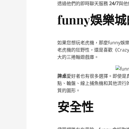
透過他們的即時聊天服務
24/7
與他
funny娛樂
如果您想玩老虎機，那麼funny娛樂
老虎機的狂野性，還是喜歡《Cra
大的三捲軸遊戲庫。
牌桌
愛好者也有很多選擇。即使是
點、輪盤、線上捕魚機和其他流行
質的圖形。
安全性